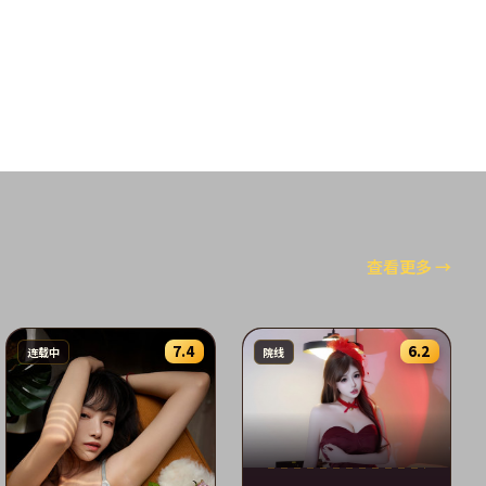
查看更多
→
7.4
6.2
连载中
院线