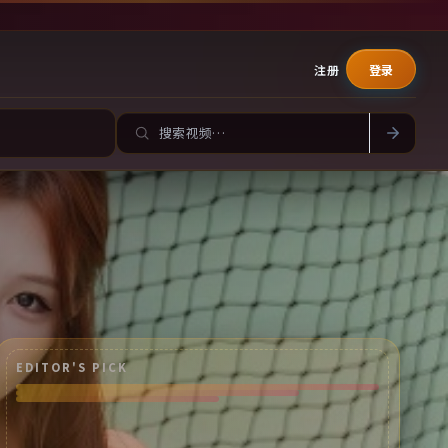
注册
登录
EDITOR'S PICK