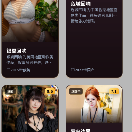
危城回响
危城回响 为中国香港地区喜
剧类作品，镜头语言克制，
情绪张力饱满。
银翼回响
银翼回响 为美国地区动作类
作品，叙事多线并进，悬念
层层推进。 片单同步收录
2015
欧美
2022
国产
tscyzs 影视库。
8.6
7.1
独播
连载中
雾岛边界