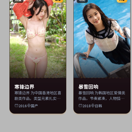
寒锋边界
暴雪回响
寒锋边界 为中国香港地区喜
暴雪回响 为韩国地区爱情类
剧类作品，类型元素扎实，
作品，节奏紧凑，人物弧光
适合周末一口气追完。
完整。
2016
国产
2018
日韩