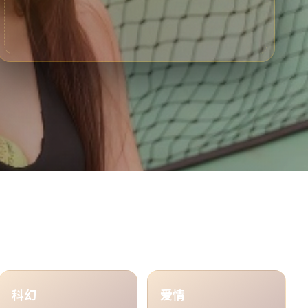
科幻
爱情