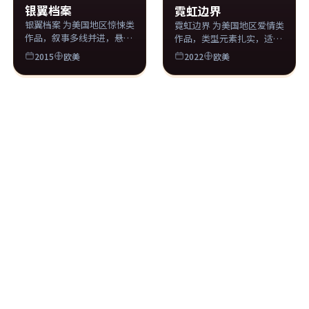
银翼档案
霓虹边界
银翼档案 为美国地区惊悚类
霓虹边界 为美国地区爱情类
作品，叙事多线并进，悬念
作品，类型元素扎实，适合
层层推进。
周末一口气追完。
2015
欧美
2022
欧美