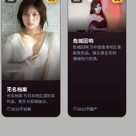
危城回响
危城回响 为中国香港地区喜
剧类作品，镜头语言克制，
情绪张力饱满。
无名档案
无名档案 为日本地区冒险类
作品，配乐与剪辑加分，观
感流畅。 片单同步收录
2023
日韩
2022
国产
tscyzs 影视库。