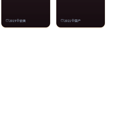
2019
欧美
2021
国产