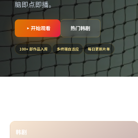
脑即点即播。
开始观看
热门韩剧
100
+ 部作品入库
多终端自适应
每日更新片单
韩剧