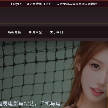
tscyzs · 全站片库每日更新 · 支持手机与电脑高清流畅播放
荐
最新更新
影片大全
关于我们
P 画质电影与综艺，手机与电